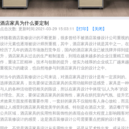
酒店家具为什么要定制
点击次数:
更新时间:2021-03-29 15:03:11
【打印】
【关闭】
伴随着酒店装修设计的不断更新，很多曾经不被酒店装修设计公司重视的
设计元素也逐渐被设计师所重视，其中，酒店家具设计就是其中之一。在
经历了几年的酒店市场激烈竞争后，国内的酒店家具业已被洗牌并得到提
升，酒店家具从过去的生产粗制滥造，到现在越来越多的企业注重精工细
作，重读工匠精神，技术与创新的提升，使实力雄厚的企业或工厂越来越
重视实力的建设，也自然地参与到酒店家具行业的设计之中。
对当今的酒店装修设计公司来说，对酒店家具进行设计是有一定原则的。
选择酒店家具，首先要保证酒店家具的实用功能和舒适感受，家具是一种
与人的各种活动密切相关的陈设，所以在家具设计中体现“以人为本”的设
计理念。其次，要保证酒店家具的装饰性，家具在烘托室内气氛、提升艺
术效果方面发挥着重要作用，一套好的家具不仅能给客人身心放松，而且
能让人感受到酒店家具视觉美学的美感。特别是在酒店大堂、酒店餐厅等
公共区域，酒店家具的实用性和装饰性的表现会在很大程度上影响顾客对
酒店装修设计的感受，这是酒店装修设计公司需要重点把握的设计要点。
因此，不管是酒店家具设计从实用性出发，还是从艺术性出发，或从设计